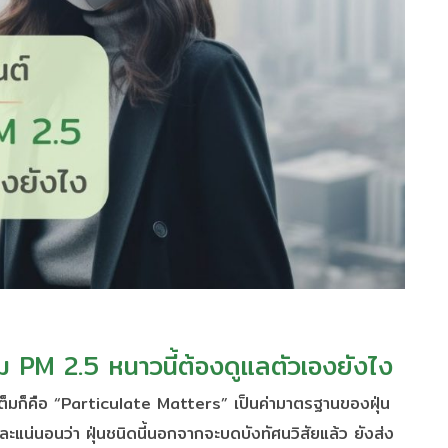
อม PM 2.5 หนาวนี้ต้องดูแลตัวเองยังไง
อเต็มก็คือ “Particulate Matters” เป็นค่ามาตรฐานของฝุ่น
แน่นอนว่า ฝุ่นชนิดนี้นอกจากจะบดบังทัศนวิสัยแล้ว ยังส่ง