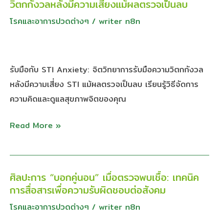
วิตกกังวลหลังมีความเสี่ยงแม้ผลตรวจเป็นลบ
“STI
ที่
Anxiety”:
โรคและอาการปวดต่างๆ
/
writer n8n
ดี
จิตวิทยา
การ
รับมือ
รับมือกับ STI Anxiety: จิตวิทยาการรับมือความวิตกกังวล
กับ
หลังมีความเสี่ยง STI แม้ผลตรวจเป็นลบ เรียนรู้วิธีจัดการ
ความ
ความคิดและดูแลสุขภาพจิตของคุณ
วิตก
กังวล
Read More »
หลัง
มี
ความ
ศิลปะการ “บอกคู่นอน” เมื่อตรวจพบเชื้อ: เทคนิค
ศิลปะ
เสี่ยง
การสื่อสารเพื่อความรับผิดชอบต่อสังคม
การ
แม้
“บอก
โรคและอาการปวดต่างๆ
/
writer n8n
ผล