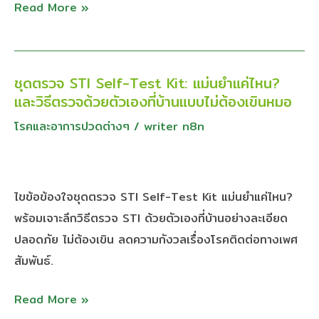
ที่
Read More »
ช่วย
ลด
ความ
ชุดตรวจ STI Self-Test Kit: แม่นยำแค่ไหน?
ชุด
เสี่ยง
และวิธีตรวจด้วยตัวเองที่บ้านแบบไม่ต้องเขินหมอ
ตรวจ
ซิฟิลิส
STI
โรคและอาการปวดต่างๆ
/
writer n8n
และ
Self-
หนองใน
Test
Kit:
ไขข้อข้องใจชุดตรวจ STI Self-Test Kit แม่นยำแค่ไหน?
แม่นยำ
พร้อมเจาะลึกวิธีตรวจ STI ด้วยตัวเองที่บ้านอย่างละเอียด
แค่
ปลอดภัย ไม่ต้องเขิน ลดความกังวลเรื่องโรคติดต่อทางเพศ
ไหน?
สัมพันธ์.
และ
วิธี
Read More »
ตรวจ