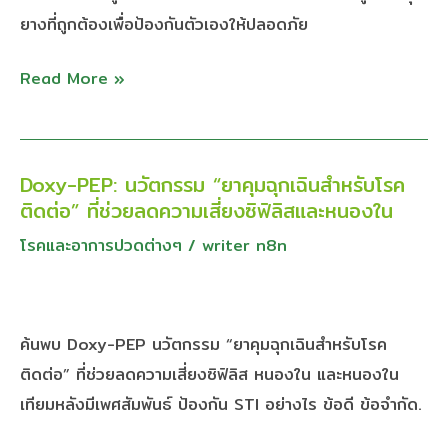
5
ยางที่ถูกต้องเพื่อป้องกันตัวเองให้ปลอดภัย
เชื้อ
พฤติกรรม
HIV
ที่
Read More »
ทำให้
ถุง
ยาง
Doxy-PEP: นวัตกรรม “ยาคุมฉุกเฉินสำหรับโรค
Doxy-
“เอา
ติดต่อ” ที่ช่วยลดความเสี่ยงซิฟิลิสและหนองใน
PEP:
ไม่
นวัตกรรม
โรคและอาการปวดต่างๆ
/
writer n8n
อยู่”
“ยา
จน
คุม
ติด
ฉุกเฉิน
ค้นพบ Doxy-PEP นวัตกรรม “ยาคุมฉุกเฉินสำหรับโรค
เชื้อ
สำหรับ
ติดต่อ” ที่ช่วยลดความเสี่ยงซิฟิลิส หนองใน และหนองใน
โรค
เทียมหลังมีเพศสัมพันธ์ ป้องกัน STI อย่างไร ข้อดี ข้อจำกัด.
ติดต่อ”