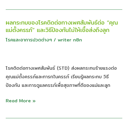
ด้วย
ตัว
ผลกระทบของโรคติดต่อทางเพศสัมพันธ์ต่อ “คุณ
ผลก
เอง
แม่ตั้งครรภ์” และวิธีป้องกันไม่ให้เชื้อส่งถึงลูก
ระ
ที่
ทบ
โรคและอาการปวดต่างๆ
/
writer n8n
บ้าน
ของ
แบบ
โรค
ไม่
ติดต่อ
โรคติดต่อทางเพศสัมพันธ์ (STD) ส่งผลกระทบร้ายแรงต่อ
ต้อง
ทาง
คุณแม่ตั้งครรภ์และทารกในครรภ์ เรียนรู้ผลกระทบ วิธี
เขิน
เพศ
ป้องกัน และการดูแลครรภ์เพื่อสุขภาพที่ดีของแม่และลูก
หมอ
สัมพันธ์
ต่อ
Read More »
“คุณ
แม่
ตั้ง