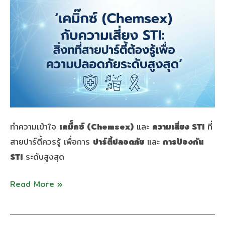
ความ
เสี่ยง
STI:
สิ่ง
ที่
สาย
ปาร์ตี้
ต้อง
ทำความเข้าใจ
เคมี็กซ์ (Chemsex)
และ
ความเสี่ยง STI
ที่
รู้
สายปาร์ตี้ควรรู้ เพื่อการ
ปาร์ตี้ปลอดภัย
และ
การป้องกัน
เพื่อ
STI
ระดับสูงสุด
ความ
ปลอดภัย
Read More »
ระดับ
สูงสุด