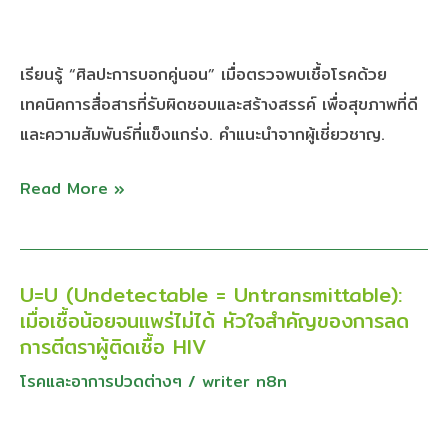
คู่
ตรวจ
นอน”
เป็น
เมื่อ
เรียนรู้ “ศิลปะการบอกคู่นอน” เมื่อตรวจพบเชื้อโรคด้วย
ลบ
ตรวจ
เทคนิคการสื่อสารที่รับผิดชอบและสร้างสรรค์ เพื่อสุขภาพที่ดี
พบ
และความสัมพันธ์ที่แข็งแกร่ง. คำแนะนำจากผู้เชี่ยวชาญ.
เชื้อ:
เทคนิค
Read More »
การ
สื่อสาร
เพื่อ
U=U (Undetectable = Untransmittable):
U=U
ความ
เมื่อเชื้อน้อยจนแพร่ไม่ได้ หัวใจสำคัญของการลด
(Undetectable
รับ
การตีตราผู้ติดเชื้อ HIV
=
ผิด
โรคและอาการปวดต่างๆ
/
writer n8n
Untransmittable):
ชอบ
เมื่อ
ต่อ
เชื้อ