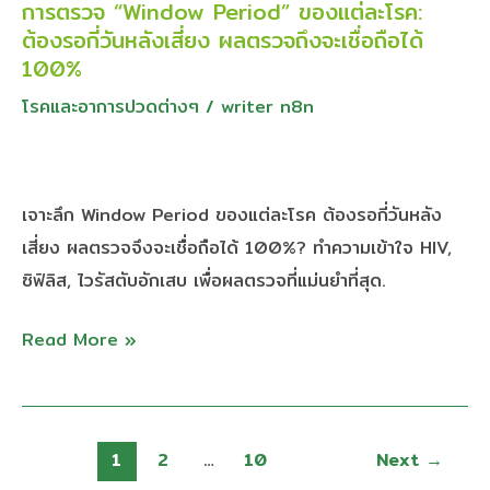
การตรวจ “Window Period” ของแต่ละโรค:
การ
ครรภ์”
ต้องรอกี่วันหลังเสี่ยง ผลตรวจถึงจะเชื่อถือได้
ตรวจ
และ
100%
“Window
วิธี
โรคและอาการปวดต่างๆ
/
writer n8n
Period”
ป้องกัน
ของ
ไม่
แต่ละ
ให้
โรค:
เจาะลึก Window Period ของแต่ละโรค ต้องรอกี่วันหลัง
เชื้อ
ต้อง
เสี่ยง ผลตรวจจึงจะเชื่อถือได้ 100%? ทำความเข้าใจ HIV,
ส่ง
รอ
ซิฟิลิส, ไวรัสตับอักเสบ เพื่อผลตรวจที่แม่นยำที่สุด.
ถึง
กี่
ลูก
Read More »
วัน
หลัง
เสี่ยง
ผล
1
2
…
10
Next
→
ตรวจ