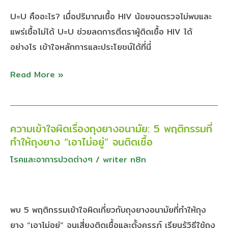
สังคม
น้อย
U=U คืออะไร? เมื่อปริมาณเชื้อ HIV น้อยจนตรวจไม่พบและ
จน
แพร่เชื้อไม่ได้ U=U ช่วยลดการตีตราผู้ติดเชื้อ HIV ได้
แพร่
อย่างไร เข้าใจหลักการและประโยชน์ได้ที่นี่
ไม่
Read More »
ได้
หัวใจ
สำคัญ
ของ
ความเข้าใจผิดเรื่องถุงยางอนามัย: 5 พฤติกรรมที่
ความ
การ
ทำให้ถุงยาง “เอาไม่อยู่” จนติดเชื้อ
เข้าใจ
ลด
ผิด
โรคและอาการปวดต่างๆ
/
writer n8n
การ
เรื่อง
ตี
ถุง
ตรา
ยาง
พบ 5 พฤติกรรมเข้าใจผิดเกี่ยวกับถุงยางอนามัยที่ทำให้ถุง
ผู้
อนามัย:
ยาง “เอาไม่อยู่” จนเสี่ยงติดเชื้อและตั้งครรภ์ เรียนรู้วิธีใช้ถุง
ติด