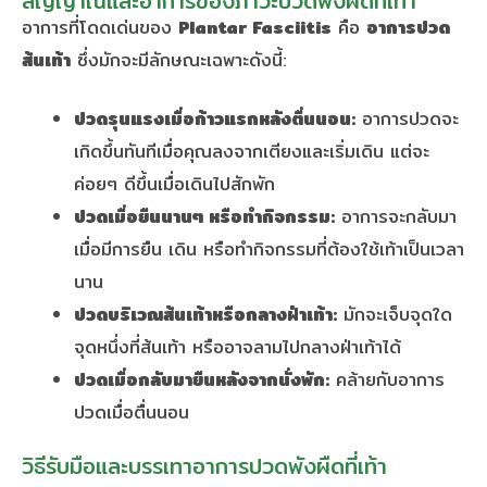
สัญญาณและอาการของภาวะปวดพังผืดที่เท้า
อาการที่โดดเด่นของ
Plantar Fasciitis
คือ
อาการปวด
ส้นเท้า
ซึ่งมักจะมีลักษณะเฉพาะดังนี้:
ปวดรุนแรงเมื่อก้าวแรกหลังตื่นนอน:
อาการปวดจะ
เกิดขึ้นทันทีเมื่อคุณลงจากเตียงและเริ่มเดิน แต่จะ
ค่อยๆ ดีขึ้นเมื่อเดินไปสักพัก
ปวดเมื่อยืนนานๆ หรือทำกิจกรรม:
อาการจะกลับมา
เมื่อมีการยืน เดิน หรือทำกิจกรรมที่ต้องใช้เท้าเป็นเวลา
นาน
ปวดบริเวณส้นเท้าหรือกลางฝ่าเท้า:
มักจะเจ็บจุดใด
จุดหนึ่งที่ส้นเท้า หรืออาจลามไปกลางฝ่าเท้าได้
ปวดเมื่อกลับมายืนหลังจากนั่งพัก:
คล้ายกับอาการ
ปวดเมื่อตื่นนอน
วิธีรับมือและบรรเทาอาการปวดพังผืดที่เท้า