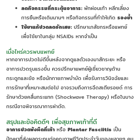
ลดกิจกรรมที่กระตุ้นอาการ:
พักผ่อนเท้า หลีกเลี่ยง
การยืนหรือเดินนานๆ หรือกิจกรรมที่ทำให้เกิด
รองช้ำ
ใช้ยาแก้ปวดลดอักเสบ:
ปรึกษาเภสัชกรหรือแพทย์
เพื่อใช้ยาในกลุ่ม NSAIDs หากจำเป็น
เมื่อไหร่ควรพบแพทย์
หากอาการปวดไม่ดีขึ้นหลังจากดูแลตัวเองมาสักระยะ หรือ
อาการปวดรุนแรงขึ้น ควรปรึกษาแพทย์ผู้เชี่ยวชาญด้าน
กระดูกและข้อ หรือนักกายภาพบำบัด เพื่อรับการวินิจฉัยและ
การรักษาที่เหมาะสมต่อไป อาจรวมถึงการฉีดสเตียรอยด์ การ
รักษาด้วยคลื่นกระแทก (Shockwave Therapy) หรือในบาง
กรณีอาจพิจารณาการผ่าตัด.
สรุปและข้อคิดดีๆ เพื่อสุขภาพเท้าที่ดี
อาการปวดพังผืดที่เท้า
หรือ
Plantar Fasciitis
เป็น
ปัญหาที่ส่งผลกระทบต่อคุณภาพชีวิตประจำวันของหลายๆ คน