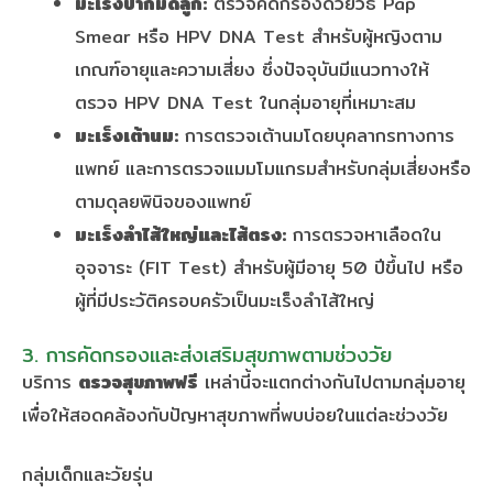
มะเร็งปากมดลูก:
ตรวจคัดกรองด้วยวิธี Pap
Smear หรือ HPV DNA Test สำหรับผู้หญิงตาม
เกณฑ์อายุและความเสี่ยง ซึ่งปัจจุบันมีแนวทางให้
ตรวจ HPV DNA Test ในกลุ่มอายุที่เหมาะสม
มะเร็งเต้านม:
การตรวจเต้านมโดยบุคลากรทางการ
แพทย์ และการตรวจแมมโมแกรมสำหรับกลุ่มเสี่ยงหรือ
ตามดุลยพินิจของแพทย์
มะเร็งลำไส้ใหญ่และไส้ตรง:
การตรวจหาเลือดใน
อุจจาระ (FIT Test) สำหรับผู้มีอายุ 50 ปีขึ้นไป หรือ
ผู้ที่มีประวัติครอบครัวเป็นมะเร็งลำไส้ใหญ่
3. การคัดกรองและส่งเสริมสุขภาพตามช่วงวัย
บริการ
ตรวจสุขภาพฟรี
เหล่านี้จะแตกต่างกันไปตามกลุ่มอายุ
เพื่อให้สอดคล้องกับปัญหาสุขภาพที่พบบ่อยในแต่ละช่วงวัย
กลุ่มเด็กและวัยรุ่น