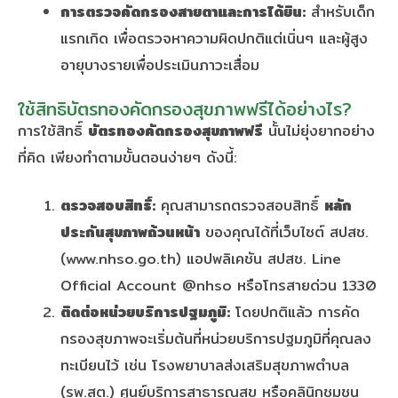
การตรวจคัดกรองสายตาและการได้ยิน:
สำหรับเด็ก
แรกเกิด เพื่อตรวจหาความผิดปกติแต่เนิ่นๆ และผู้สูง
อายุบางรายเพื่อประเมินภาวะเสื่อม
ใช้สิทธิบัตรทองคัดกรองสุขภาพฟรีได้อย่างไร?
การใช้สิทธิ์
บัตรทองคัดกรองสุขภาพฟรี
นั้นไม่ยุ่งยากอย่าง
ที่คิด เพียงทำตามขั้นตอนง่ายๆ ดังนี้:
ตรวจสอบสิทธิ์:
คุณสามารถตรวจสอบสิทธิ์
หลัก
ประกันสุขภาพถ้วนหน้า
ของคุณได้ที่เว็บไซต์ สปสช.
(www.nhso.go.th) แอปพลิเคชัน สปสช. Line
Official Account @nhso หรือโทรสายด่วน 1330
ติดต่อหน่วยบริการปฐมภูมิ:
โดยปกติแล้ว การคัด
กรองสุขภาพจะเริ่มต้นที่หน่วยบริการปฐมภูมิที่คุณลง
ทะเบียนไว้ เช่น โรงพยาบาลส่งเสริมสุขภาพตำบล
(รพ.สต.) ศูนย์บริการสาธารณสุข หรือคลินิกชุมชน