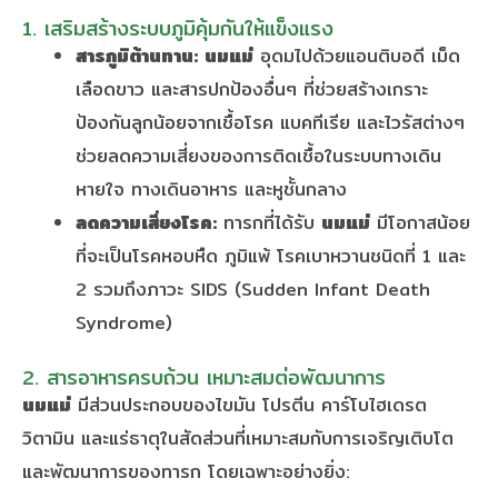
1. เสริมสร้างระบบภูมิคุ้มกันให้แข็งแรง
สารภูมิต้านทาน:
นมแม่
อุดมไปด้วยแอนติบอดี เม็ด
เลือดขาว และสารปกป้องอื่นๆ ที่ช่วยสร้างเกราะ
ป้องกันลูกน้อยจากเชื้อโรค แบคทีเรีย และไวรัสต่างๆ
ช่วยลดความเสี่ยงของการติดเชื้อในระบบทางเดิน
หายใจ ทางเดินอาหาร และหูชั้นกลาง
ลดความเสี่ยงโรค:
ทารกที่ได้รับ
นมแม่
มีโอกาสน้อย
ที่จะเป็นโรคหอบหืด ภูมิแพ้ โรคเบาหวานชนิดที่ 1 และ
2 รวมถึงภาวะ SIDS (Sudden Infant Death
Syndrome)
2. สารอาหารครบถ้วน เหมาะสมต่อพัฒนาการ
นมแม่
มีส่วนประกอบของไขมัน โปรตีน คาร์โบไฮเดรต
วิตามิน และแร่ธาตุในสัดส่วนที่เหมาะสมกับการเจริญเติบโต
และพัฒนาการของทารก โดยเฉพาะอย่างยิ่ง: