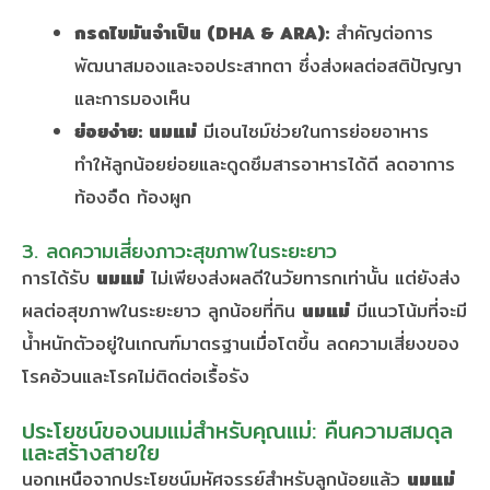
กรดไขมันจำเป็น (DHA & ARA):
สำคัญต่อการ
พัฒนาสมองและจอประสาทตา ซึ่งส่งผลต่อสติปัญญา
และการมองเห็น
ย่อยง่าย:
นมแม่
มีเอนไซม์ช่วยในการย่อยอาหาร
ทำให้ลูกน้อยย่อยและดูดซึมสารอาหารได้ดี ลดอาการ
ท้องอืด ท้องผูก
3. ลดความเสี่ยงภาวะสุขภาพในระยะยาว
การได้รับ
นมแม่
ไม่เพียงส่งผลดีในวัยทารกเท่านั้น แต่ยังส่ง
ผลต่อสุขภาพในระยะยาว ลูกน้อยที่กิน
นมแม่
มีแนวโน้มที่จะมี
น้ำหนักตัวอยู่ในเกณฑ์มาตรฐานเมื่อโตขึ้น ลดความเสี่ยงของ
โรคอ้วนและโรคไม่ติดต่อเรื้อรัง
ประโยชน์ของนมแม่สำหรับคุณแม่: คืนความสมดุล
และสร้างสายใย
นอกเหนือจากประโยชน์มหัศจรรย์สำหรับลูกน้อยแล้ว
นมแม่