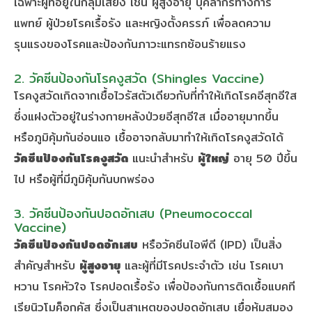
เฉพาะผู้ที่อยู่ในกลุ่มเสี่ยง เช่น ผู้สูงอายุ บุคลากรทางการ
แพทย์ ผู้ป่วยโรคเรื้อรัง และหญิงตั้งครรภ์ เพื่อลดความ
รุนแรงของโรคและป้องกันภาวะแทรกซ้อนร้ายแรง
2. วัคซีนป้องกันโรคงูสวัด (Shingles Vaccine)
โรคงูสวัดเกิดจากเชื้อไวรัสตัวเดียวกับที่ทำให้เกิดโรคอีสุกอีใส
ซึ่งแฝงตัวอยู่ในร่างกายหลังป่วยอีสุกอีใส เมื่ออายุมากขึ้น
หรือภูมิคุ้มกันอ่อนแอ เชื้ออาจกลับมาทำให้เกิดโรคงูสวัดได้
วัคซีนป้องกันโรคงูสวัด
แนะนำสำหรับ
ผู้ใหญ่
อายุ 50 ปีขึ้น
ไป หรือผู้ที่มีภูมิคุ้มกันบกพร่อง
3. วัคซีนป้องกันปอดอักเสบ (Pneumococcal
Vaccine)
วัคซีนป้องกันปอดอักเสบ
หรือวัคซีนไอพีดี (IPD) เป็นสิ่ง
สำคัญสำหรับ
ผู้สูงอายุ
และผู้ที่มีโรคประจำตัว เช่น โรคเบา
หวาน โรคหัวใจ โรคปอดเรื้อรัง เพื่อป้องกันการติดเชื้อแบคที
เรียนิวโมค็อกคัส ซึ่งเป็นสาเหตุของปอดอักเสบ เยื่อหุ้มสมอง