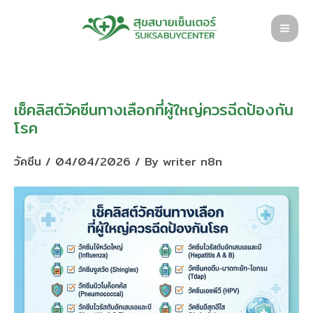
Skip
to
content
เช็คลิสต์วัคซีนทางเลือกที่ผู้ใหญ่ควรฉีดป้องกัน
โรค
วัคซีน
/
04/04/2026
/ By
writer n8n